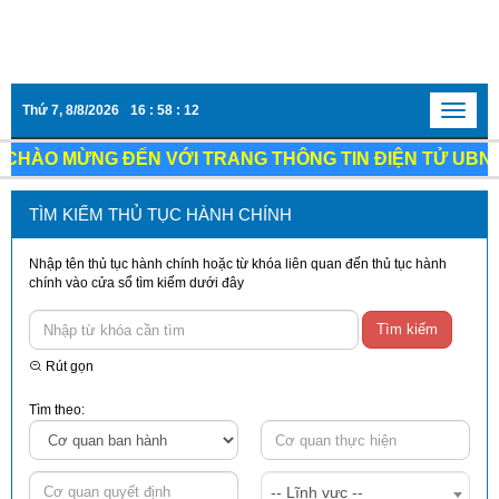
Thứ 7, 8/8/2026
16
:
58
:
12
Toggle
navigat
CHÀO MỪNG ĐẾN VỚI TRANG THÔNG TIN ĐIỆN TỬ UBND
TÌM KIẾM THỦ TỤC HÀNH CHÍNH
Nhập tên thủ tục hành chính hoặc từ khóa liên quan đến thủ tục hành
chính vào cửa sổ tìm kiếm dưới đây
Tìm kiếm
Rút gọn
Tìm theo:
-- Lĩnh vực --