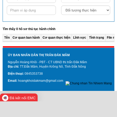
Tìm thấy 0 hồ sơ thủ tục hành chính
Tên
Cơ quan ban hành
Cơ quan thực hiện
Lĩnh vực
Tình trạng
File m
ỦY BAN NHÂN DÂN THỊ TRẤN ĐẮK MÂM
Nguyễn Hoàng Khôi - PBT - CT UBND thị trấn Đăk Mâm
Địa chỉ:
TT.Đắk Mâm, Huyện Krông Nô, Tỉnh Đắk Nông
Điện thoại:
0845353738
Email:
hoangkhoidakmam@gmail.com
Đã kết nối EMC