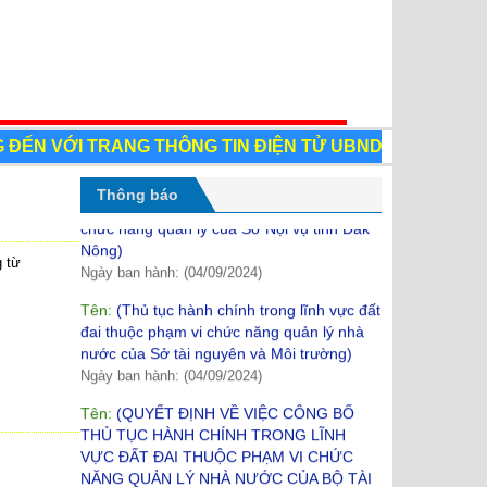
pháp)
Ngày ban hành: (11/02/2025)
Tên:
(KH cải thiện nâng cao chỉ số hài lòng
của người dân dối với sự phục vụ của cơ
quan nhà nước)
Ngày ban hành: (18/10/2024)
N VỚI TRANG THÔNG TIN ĐIỆN TỬ UBND THỊ TRẤN ĐẮ
Tên:
(Danh mục thủ tục hành chính trong
lĩnh vực tín ngưỡng, tôn giáo thuộc phạm vi
Thông báo
chức năng quản lý của Sở Nội vụ tỉnh Đắk
Nông)
Ngày ban hành: (04/09/2024)
g từ
Tên:
(Thủ tục hành chính trong lĩnh vực đất
đai thuộc phạm vi chức năng quản lý nhà
nước của Sở tài nguyên và Môi trường)
Ngày ban hành: (04/09/2024)
Tên:
(QUYẾT ĐỊNH VỀ VIỆC CÔNG BỐ
THỦ TỤC HÀNH CHÍNH TRONG LĨNH
VỰC ĐẤT ĐAI THUỘC PHẠM VI CHỨC
NĂNG QUẢN LÝ NHÀ NƯỚC CỦA BỘ TÀI
NGUYÊN VÀ MÔI TRƯỜNG)