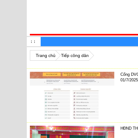
TRANG CHỦ
:
:
Trang chủ
Tiếp công dân
Tuyển dụng
Cổng DVC 
01/7/202
HĐND THỊ