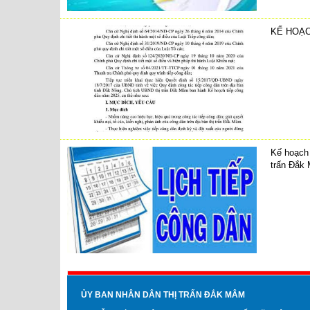
KẾ HOẠC
Kế hoạch 
trấn Đắk
ỦY BAN NHÂN DÂN THỊ TRẤN ĐẮK MÂM