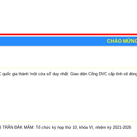
CHÀO MỪNG ĐẾ
quốc gia thành 'một cửa số' duy nhất: Giao diện Cổng DVC cấp tỉnh sẽ đón
5
 TRẤN ĐẮK MÂM: Tổ chức kỳ họp thứ 10, khóa VI, nhiệm kỳ 2021-2026