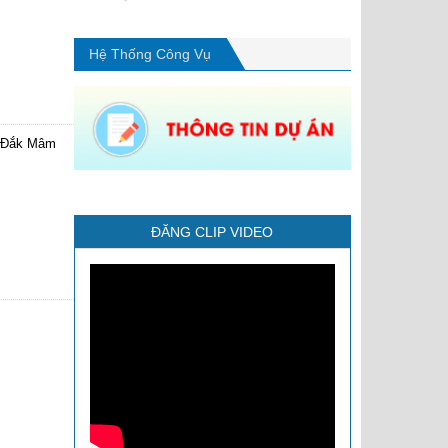
Ngày ban hành: (04/09/2024)
Tên:
(Nghị quyết số 03/2020/NQ-HĐND về
Hệ Thống Công Vụ
ban hành quy định mức thu, quản lý, sử
dụng phí và lệ phí thuộc thẩm quyền quyết
định của HĐND tỉnh Đắk Nông)
Ngày ban hành: (06/01/2024)
ấn Đắk Mâm
Tên:
(Nghị Quyết SỬA ĐỔI, BỔ SUNG
MỘT SỐ ĐIỀU CỦA QUY ĐỊNH BAN HÀNH
KÈM THEO NGHỊ QUYẾT SỐ 03/2020/NQ-
HĐND NGÀY 15/7/2020 CỦA HĐND TỈNH
ĐĂNG CLIP VIDEO
ĐẮK NÔNG BAN HÀNH QUY ĐỊNH MỨC
THU, QUẢN LÝ, SỬ DỤNG PHÍ VÀ LỆ PHÍ
THUỘC THẨM QUYỀN QUYẾT ĐỊNH CỦA
HĐND TỈNH ĐẮK NÔNG)
Ngày ban hành: (05/01/2024)
Tên:
(Nghị định 16-NĐ-Cp về xử phạt vi
phạm hành chính vế lĩnh vực xây dựng)
Ngày ban hành: (20/09/2022)
Tên:
(Nghị quyết thông qua QHSD